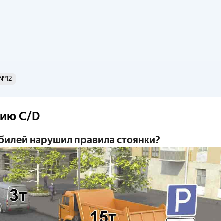
 №12
рию C/D 
обилей нарушил правила стоянки?