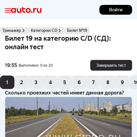
Войти
Тренажёр
Категории CD
Билет №19
Билет 19 на категорию C/D (СД):
онлайн тест
19:55
Завершить тест
Выполнено:
0
из
20
1
2
3
4
5
6
7
8
9
1
Сколько проезжих частей имеет данная дорога?